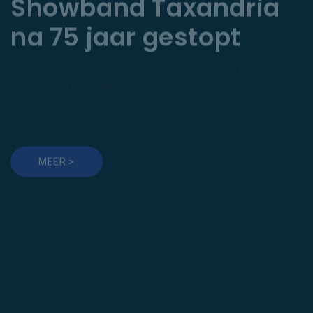
Showband Taxandria
na 75 jaar gestopt
Na 75 mooie jaren is het bestaan van muziekvereniging
Showband Taxandria per 1 december 2025 officieel
beëindigd. Wij wilden dit bijzondere jubileum én afscheid niet
ongemerkt voorbij laten gaan. Op...
MEER >