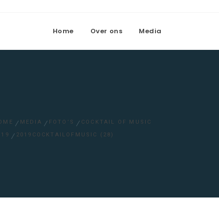
Home
Over ons
Media
OME
MEDIA
FOTO’S
COCKTAIL OF MUSIC
019
2019COCKTAILOFMUSIC (28)