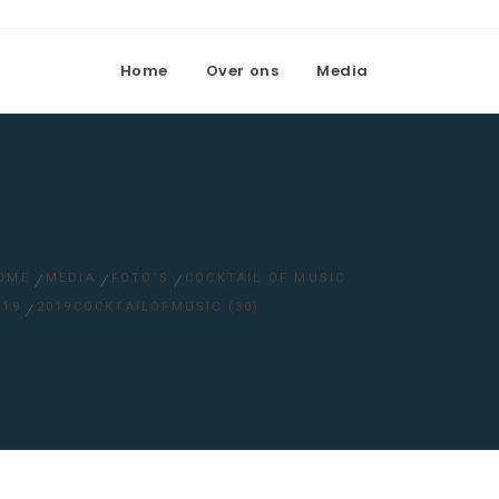
Home
Over ons
Media
OME
MEDIA
FOTO’S
COCKTAIL OF MUSIC
019
2019COCKTAILOFMUSIC (30)